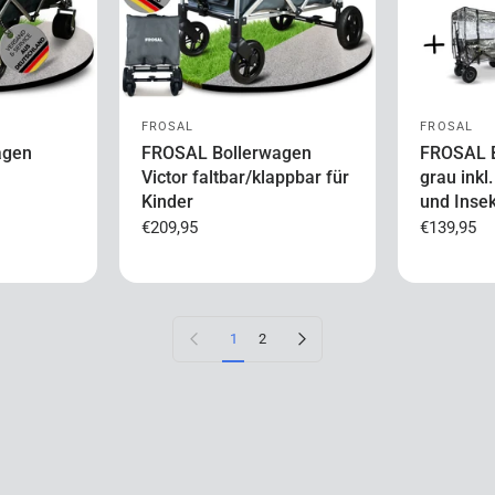
FROSAL
FROSAL
agen
FROSAL Bollerwagen
FROSAL B
Victor faltbar/klappbar für
grau ink
Kinder
und Inse
€209,95
€139,95
Vorherige Seite
Nächste Seite
1
2