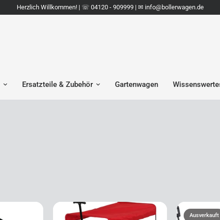
Herzlich Willkommen! | ☏ 04120 - 909999 | ✉︎ info@bollerwagen.de
Ersatzteile & Zubehör
Gartenwagen
Wissenswerte
Ausverkauft