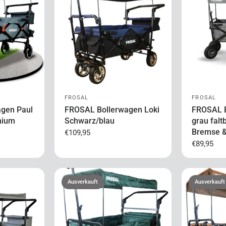
FROSAL
FROSAL
gen Paul
FROSAL Bollerwagen Loki
FROSAL B
mium
Schwarz/blau
grau falt
Bremse 
€109,95
€89,95
Ausverkauft
Ausverkauft