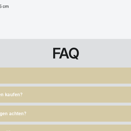
 5 cm
FAQ
en kaufen?
gen achten?