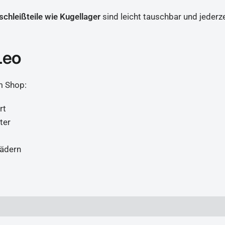
schleißteile wie Kugellager
sind leicht tauschbar und jederz
 Leo
m Shop:
rt
ter
Rädern