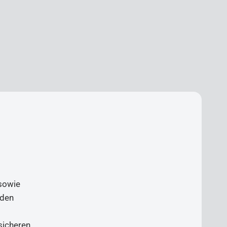
 sowie
 den
sicheren