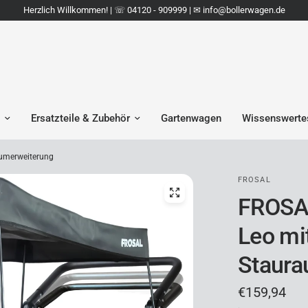
Herzlich Willkommen! | ☏ 04120 - 909999 | ✉︎ info@bollerwagen.de
Ersatzteile & Zubehör
Gartenwagen
Wissenswerte
aumerweiterung
FROSAL
FROSAL
Leo mi
Staura
€159,94