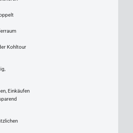
oppelt
fferraum
der Kohltour
ig,
.
gen, Einkäufen
sparend
ätzlichen