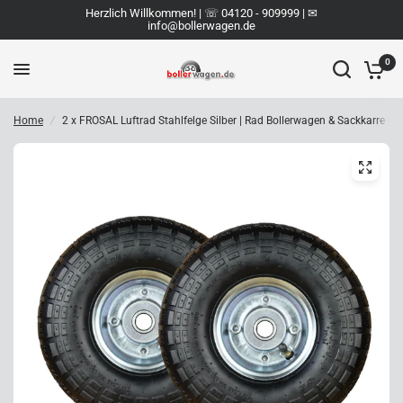
Herzlich Willkommen! | ☏ 04120 - 909999 | ✉︎
info@bollerwagen.de
0
Home
/
2 x FROSAL Luftrad Stahlfelge Silber | Rad Bollerwagen & Sackkarre | E