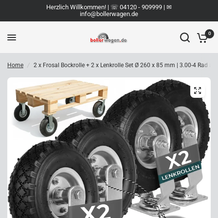
Herzlich Willkommen! | ☏ 04120 - 909999 | ✉︎
info@bollerwagen.de
0
Home
/
2 x Frosal Bockrolle + 2 x Lenkrolle Set Ø 260 x 85 mm | 3.00-4 Rad als 4